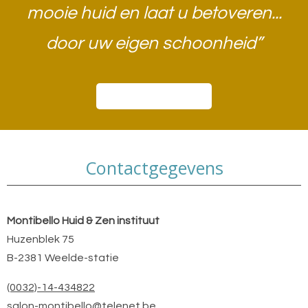
mooie huid en laat u betoveren...
door uw eigen schoonheid”​
Boek een afspraak
Contactgegevens
Montibello Huid & Zen instituut
Huzenblek 75
B-2381 Weelde-statie
(0032)-14-434822
salon-montibello@telenet.be