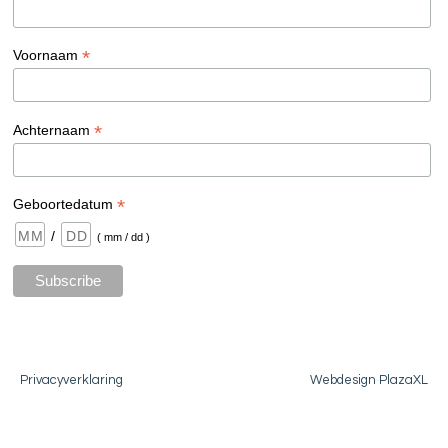
*
Voornaam
*
Achternaam
*
Geboortedatum
/
( mm / dd )
Privacyverklaring
Webdesign PlazaXL