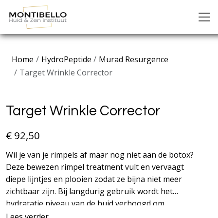
Home
HydroPeptide
Murad Resurgence
Target Wrinkle Corrector
Previous
Next
Target Wrinkle Corrector
€ 92,50
Wil je van je rimpels af maar nog niet aan de botox?
Deze bewezen rimpel treatment vult en vervaagt
diepe lijntjes en plooien zodat ze bijna niet meer
zichtbaar zijn. Bij langdurig gebruik wordt het
hydratatie niveau van de huid verhoogd om
toekomstige rimpels te voorkomen.
Lees verder...