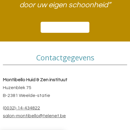
door uw eigen schoonheid”​
Boek een afspraak
Contactgegevens
Montibello Huid & Zen instituut
Huzenblek 75
B-2381 Weelde-statie
(0032)-14-434822
salon-montibello@telenet.be