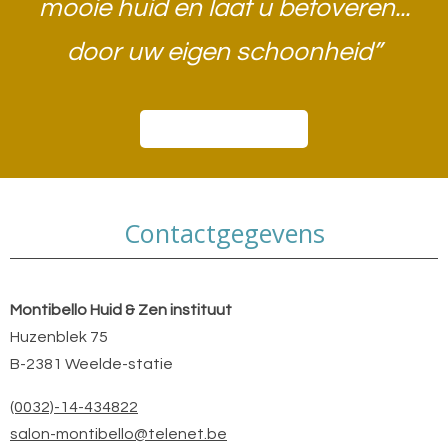
mooie huid en laat u betoveren...
door uw eigen schoonheid”​
Boek een afspraak
Contactgegevens
Montibello Huid & Zen instituut
Huzenblek 75
B-2381 Weelde-statie
(0032)-14-434822
salon-montibello@telenet.be