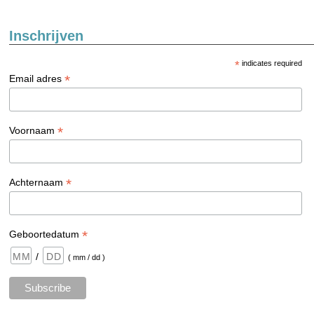
Inschrijven
*
indicates required
*
Email adres
*
Voornaam
*
Achternaam
*
Geboortedatum
/
( mm / dd )